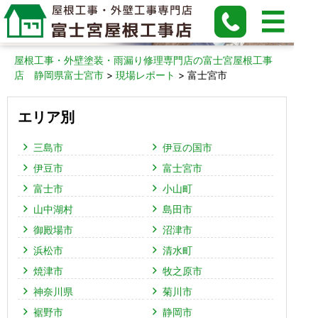
富士宮市の現場レポート
屋根工事・外壁塗装・雨漏り修理専門店の富士宮屋根工事
店 静岡県富士宮市
>
現場レポート
>
富士宮市
エリア別
三島市
伊豆の国市
伊豆市
富士宮市
富士市
小山町
山中湖村
島田市
御殿場市
沼津市
浜松市
清水町
焼津市
牧之原市
神奈川県
菊川市
裾野市
静岡市