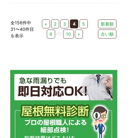
全156件中
«
2
3
4
5
新着順
31〜40件目
6
10
»
古い順
を表示