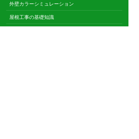
外壁カラーシミュレーション
屋根工事の基礎知識
屋根修理メニュー
雨漏り修理
屋根葺き替え
雨どい工事
漆喰工事
屋根塗装
防水工事
屋根鈑金工事
天窓工事