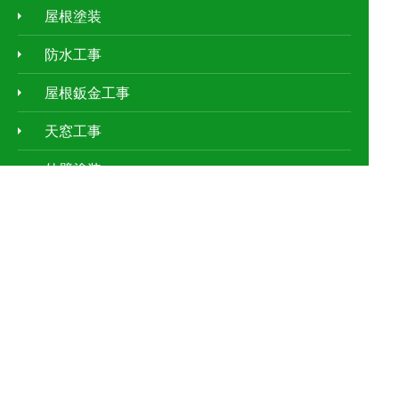
屋根塗装
防水工事
屋根鈑金工事
天窓工事
外壁塗装
ｱﾊﾟｰﾄ・ﾏﾝｼｮﾝの屋根修理
お客様の声
施工事例
現場レポート
屋根の種類
お客さまもできる屋根点検