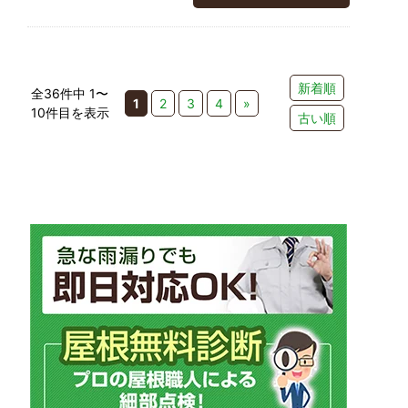
新着順
全36件中 1〜
1
2
3
4
»
10件目を表示
古い順