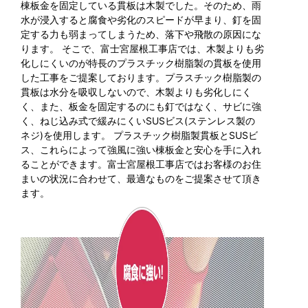
棟板金を固定している貫板は木製でした。そのため、雨
水が浸入すると腐食や劣化のスピードが早まり、釘を固
定する力も弱まってしまうため、落下や飛散の原因にな
ります。 そこで、富士宮屋根工事店では、木製よりも劣
化しにくいのが特長のプラスチック樹脂製の貫板を使用
した工事をご提案しております。プラスチック樹脂製の
貫板は水分を吸収しないので、木製よりも劣化しにく
く、また、板金を固定するのにも釘ではなく、サビに強
く、ねじ込み式で緩みにくいSUSビス(ステンレス製の
ネジ)を使用します。 プラスチック樹脂製貫板とSUSビ
ス、これらによって強風に強い棟板金と安心を手に入れ
ることができます。富士宮屋根工事店ではお客様のお住
まいの状況に合わせて、最適なものをご提案させて頂き
ます。