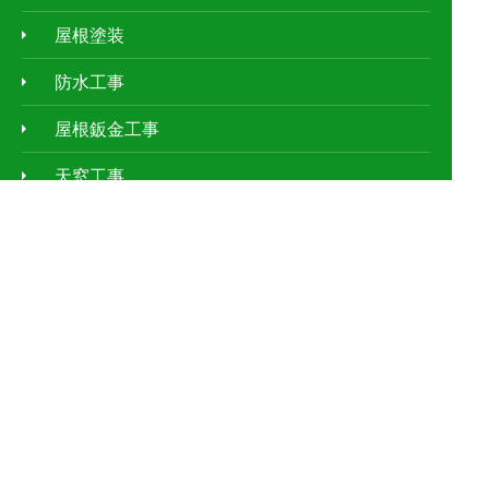
屋根塗装
防水工事
屋根鈑金工事
天窓工事
外壁塗装
ｱﾊﾟｰﾄ・ﾏﾝｼｮﾝの屋根修理
お客様の声
施工事例
現場レポート
屋根の種類