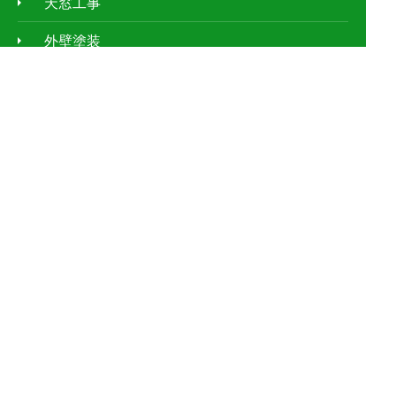
天窓工事
外壁塗装
ｱﾊﾟｰﾄ・ﾏﾝｼｮﾝの屋根修理
お客様の声
施工事例
現場レポート
屋根の種類
お客さまもできる屋根点検
施工の流れ
新着情報
よくあるご質問