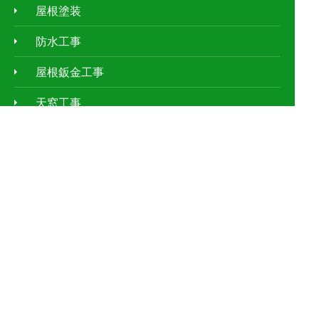
屋根塗装
防水工事
屋根鈑金工事
天窓工事
外壁塗装
ｱﾊﾟｰﾄ・ﾏﾝｼｮﾝの屋根修理
お客様の声
施工事例
現場レポート
屋根の種類
お客さまもできる屋根点検