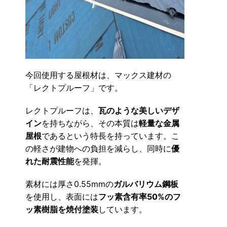
今回使用する屋根材は、マックス建材の
「レクトプルーフ」です。
レクトプルーフは、
瓦のような美しいデザ
イン
を持ちながら、その本質は
軽量な金属
屋根
であるという特長を持っています。こ
の軽さが建物への負担を減らし、同時に
優
れた耐震性能
を発揮。
素材には厚さ0.55mmの
ガルバリウム鋼板
を使用し、表面には
フッ素含有率50%のフ
ッ素樹脂を焼付塗装
しています。