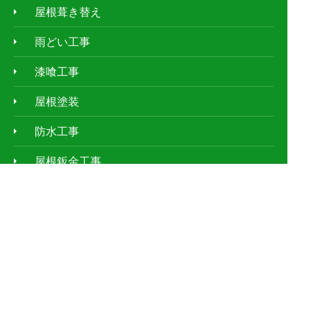
屋根葺き替え
雨どい工事
漆喰工事
屋根塗装
防水工事
屋根鈑金工事
天窓工事
外壁塗装
ｱﾊﾟｰﾄ・ﾏﾝｼｮﾝの屋根修理
お客様の声
施工事例