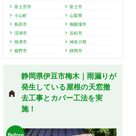
富士宮市
富士市
小山町
山梨県
島田市
御殿場市
沼津市
浜松市
焼津市
神奈川県
裾野市
静岡市
静岡県伊豆市梅木｜雨漏りが
発生している屋根の天窓撤
去工事とカバー工法を実
施！