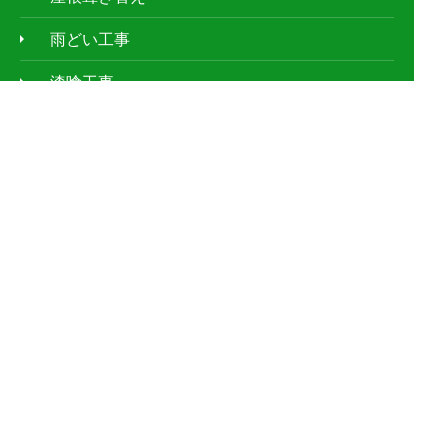
雨どい工事
漆喰工事
屋根塗装
防水工事
屋根鈑金工事
天窓工事
外壁塗装
ｱﾊﾟｰﾄ・ﾏﾝｼｮﾝの屋根修理
お客様の声
施工事例