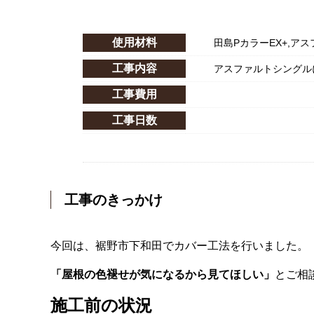
使用材料
田島PカラーEX+,ア
工事内容
アスファルトシングル
工事費用
工事日数
工事のきっかけ
今回は、裾野市下和田でカバー工法を行いました。
「屋根の色褪せが気になるから見てほしい」
とご相
施工前の状況