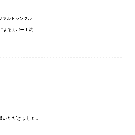
スファルトシングル
によるカバー工法
談いただきました。