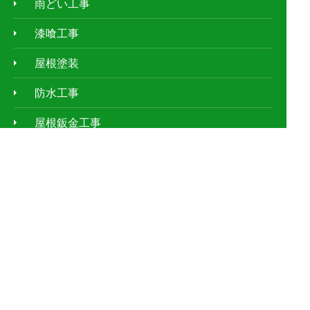
雨どい工事
漆喰工事
屋根塗装
防水工事
屋根鈑金工事
天窓工事
外壁塗装
ｱﾊﾟｰﾄ・ﾏﾝｼｮﾝの屋根修理
お客様の声
施工事例
現場レポート