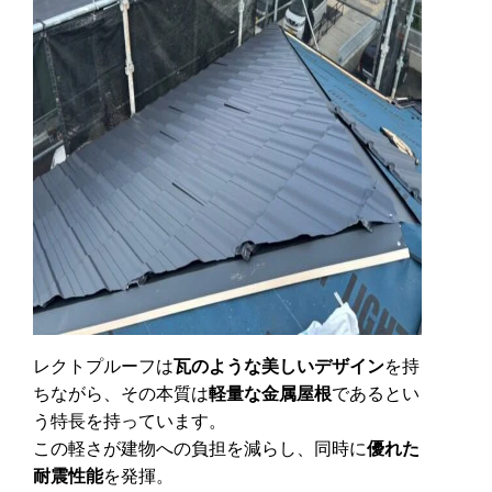
レクトプルーフは
瓦のような美しいデザイン
を持
ちながら、その本質は
軽量な金属屋根
であるとい
う特長を持っています。
この軽さが建物への負担を減らし、同時に
優れた
耐震性能
を発揮。