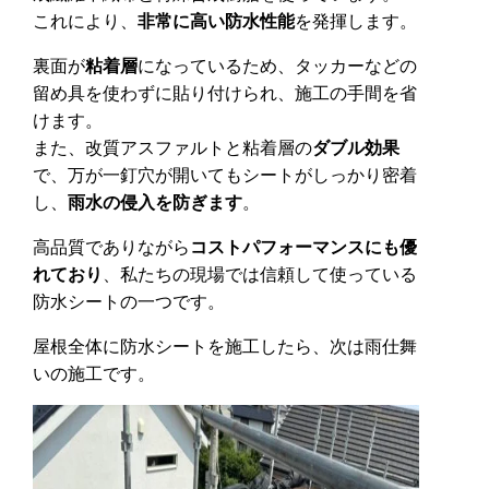
これにより、
非常に高い防水性能
を発揮します。
裏面が
粘着層
になっているため、タッカーなどの
留め具を使わずに貼り付けられ、施工の手間を省
けます。
また、改質アスファルトと粘着層の
ダブル効果
で、万が一釘穴が開いてもシートがしっかり密着
し、
雨水の侵入を防ぎます
。
高品質でありながら
コストパフォーマンスにも優
れており
、私たちの現場では信頼して使っている
防水シートの一つです。
屋根全体に防水シートを施工したら、次は雨仕舞
いの施工です。