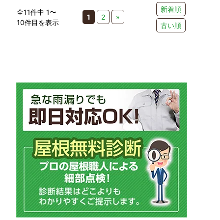
新着順
全11件中 1〜
1
2
»
10件目を表示
古い順