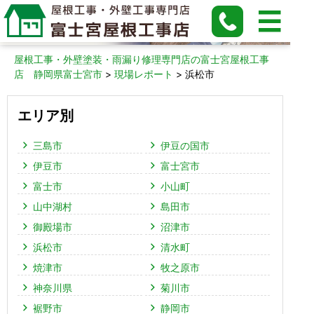
浜松市の現場レポート
屋根工事・外壁塗装・雨漏り修理専門店の富士宮屋根工事
店 静岡県富士宮市
>
現場レポート
>
浜松市
エリア別
三島市
伊豆の国市
伊豆市
富士宮市
富士市
小山町
山中湖村
島田市
御殿場市
沼津市
浜松市
清水町
焼津市
牧之原市
神奈川県
菊川市
裾野市
静岡市