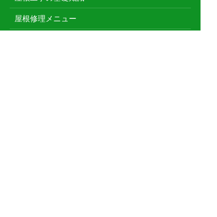
屋根修理メニュー
雨漏り修理
屋根葺き替え
雨どい工事
漆喰工事
屋根塗装
防水工事
屋根鈑金工事
天窓工事
外壁塗装