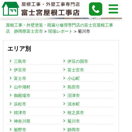
菊川市の現場レポート
屋根工事・外壁塗装・雨漏り修理専門店の富士宮屋根工事
店 静岡県富士宮市
>
現場レポート
>
菊川市
エリア別
三島市
伊豆の国市
伊豆市
富士宮市
富士市
小山町
山中湖村
島田市
御殿場市
沼津市
浜松市
清水町
焼津市
牧之原市
神奈川県
菊川市
裾野市
静岡市